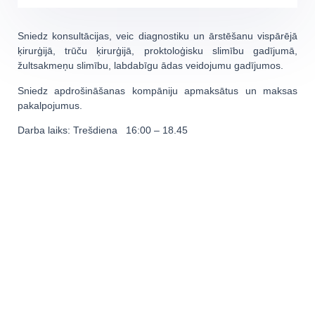
Sniedz konsultācijas, veic diagnostiku un ārstēšanu vispārējā
ķirurģijā, trūču ķirurģijā, proktoloģisku slimību gadījumā,
žultsakmeņu slimību, labdabīgu ādas veidojumu gadījumos.
Sniedz apdrošināšanas kompāniju apmaksātus un maksas
pakalpojumus.
Darba laiks: Trešdiena 16:00 – 18.45