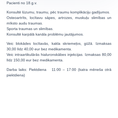
Pacienti no 18.g.v.
Konsultē lūzumu, traumu, pēc traumu komplikāciju gadījumos.
Osteoartrīts, locītavu sāpes, artrozes, muskuļu slimības un
mīksto audu traumas.
Sporta traumas un slimības.
Konsultē karpālā kanāla problēmu jautājumos.
Veic blokādes locītavās, kakla skriemeļos, gūžā. Izmaksas
30,00 līdz 40,00 eur bez medikamenta.
Veic intraartikulārās hialuronskābes injekcijas. Izmaksas 80,00
līdz 150,00 eur bez medikamenta.
Darba laiks: Piektdiena 11:00 – 17:00 (katra mēneša otrā
piektdiena)