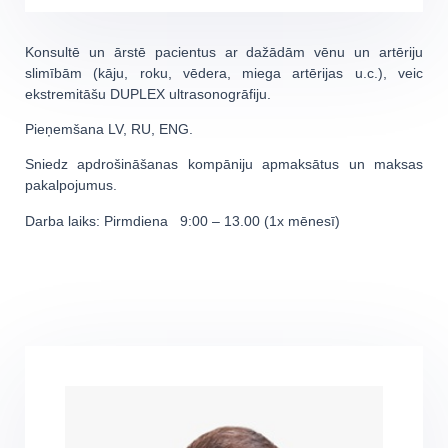
Konsultē un ārstē pacientus ar dažādām vēnu un artēriju
slimībām (kāju, roku, vēdera, miega artērijas u.c.), veic
ekstremitāšu DUPLEX ultrasonogrāfiju.
Pieņemšana LV, RU, ENG.
Sniedz apdrošināšanas kompāniju apmaksātus un maksas
pakalpojumus.
Darba laiks: Pirmdiena 9:00 – 13.00 (1x mēnesī)