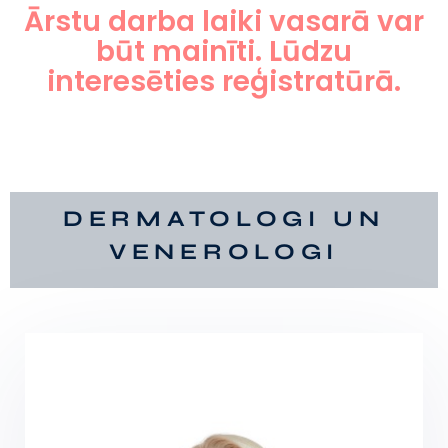
Ārstu darba laiki vasarā var
būt mainīti. Lūdzu
interesēties reģistratūrā.
DERMATOLOGI UN
VENEROLOGI