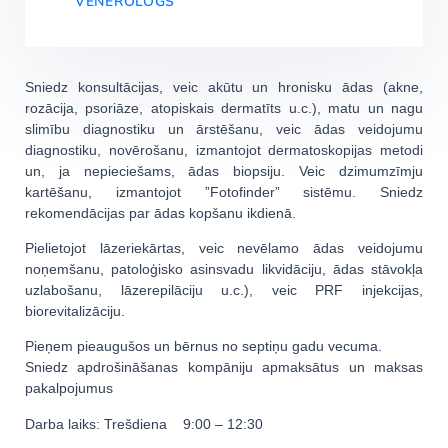
VENEROLOGS
Sniedz konsultācijas, veic akūtu un hronisku ādas (akne,
rozācija, psoriāze, atopiskais dermatīts u.c.), matu un nagu
slimību diagnostiku un ārstēšanu, veic ādas veidojumu
diagnostiku, novērošanu, izmantojot dermatoskopijas metodi
un, ja nepieciešams, ādas biopsiju. Veic dzimumzīmju
kartēšanu, izmantojot ”Fotofinder” sistēmu. Sniedz
rekomendācijas par ādas kopšanu ikdienā.
Pielietojot lāzeriekārtas, veic nevēlamo ādas veidojumu
noņemšanu, patoloģisko asinsvadu likvidāciju, ādas stāvokļa
uzlabošanu, lāzerepilāciju u.c.), veic PRF injekcijas,
biorevitalizāciju.
Pieņem pieaugušos un bērnus no septiņu gadu vecuma.
Sniedz apdrošināšanas kompāniju apmaksātus un maksas
pakalpojumus
Darba laiks: Trešdiena 9:00 – 12:30